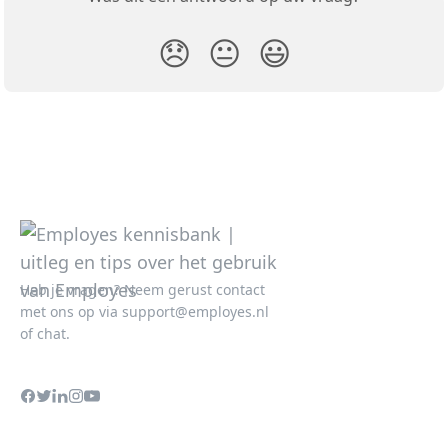
😞
😐
😃
Heb je vragen? Neem gerust contact
met ons op via
support@employes.nl
of chat.